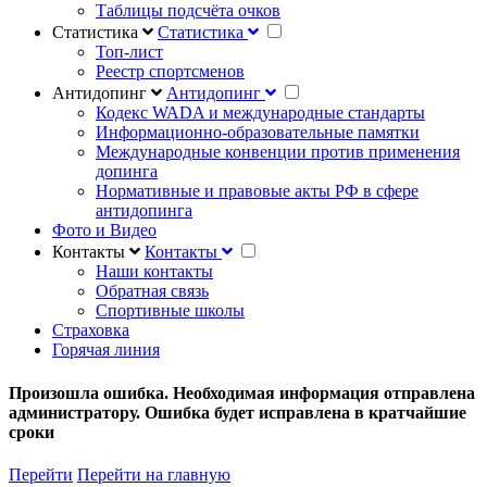
Таблицы подсчёта очков
Статистика
Статистика
Топ-лист
Реестр спортсменов
Антидопинг
Антидопинг
Кодекс WADA и международные стандарты
Информационно-образовательные памятки
Международные конвенции против применения
допинга
Нормативные и правовые акты РФ в сфере
антидопинга
Фото и Видео
Контакты
Контакты
Наши контакты
Обратная связь
Спортивные школы
Страховка
Горячая линия
Произошла ошибка. Необходимая информация отправлена
администратору. Ошибка будет исправлена в кратчайшие
сроки
Перейти
Перейти на главную